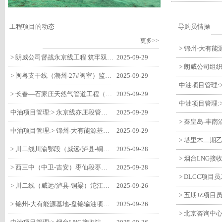
工程项目的动态
导购员情操
更多>>
> 朗威公司督战永京线工程 筑牢双节质量防线
2025-09-29
> 闽粤支干线（潮州-27#阀室）监理一标段组织开展节前安全生产专项检查
2025-09-29
> 长春—石家庄天然气管道工程（长岭-张家口段）监理四标段监理部开展中秋、国庆节前质量安全专项检查
2025-09-29
中油项目管理:> 永京线亦庄段管道迁改工程监理部组织参建单位开专题会 锚定节点攻坚力保项目质速双优
2025-09-29
中油项目管理:> 锦州-大有能源基地-盘锦输油项目监理部组织召开节前QHSE专题会议
2025-09-29
> 川二线川渝鄂段（威远/泸县-铜梁）项目铜梁压气站1#压缩机一次投产成功
2025-09-28
> 西三中（中卫-吉安）枣仙段枣阳联络压气站110kV变电所顺利送电
2025-09-28
> 川二线（威远/泸县-铜梁）沱江隧道进口移交工程转入管道施工关键阶段
2025-09-26
> 锦州-大有能源基地-盘锦输油项目大有能源基地罐区工程顺利完成中交
2025-09-26