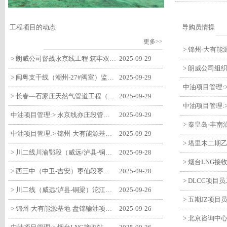
工程项目的动态
导购员情操
更多>>
> 朗威公司督战永京线工程 筑牢双节质量防线
2025-09-29
> 闽粤支干线（潮州-27#阀室）监理一标段组织开展节前安全生产专项检查
2025-09-29
> 长春—石家庄天然气管道工程（长岭-张家口段）监理四标段监理部开展中秋、国庆节前质量安全专项检查
2025-09-29
中油项目管理:> 永京线亦庄段管道迁改工程监理部组织参建单位开专题会 锚定节点攻坚力保项目质速双优
2025-09-29
中油项目管理:> 锦州-大有能源基地-盘锦输油项目监理部组织召开节前QHSE专题会议
2025-09-29
> 川二线川渝鄂段（威远/泸县-铜梁）项目铜梁压气站1#压缩机一次投产成功
2025-09-28
> 西三中（中卫-吉安）枣仙段枣阳联络压气站110kV变电所顺利送电
2025-09-28
> 川二线（威远/泸县-铜梁）沱江隧道进口移交工程转入管道施工关键阶段
2025-09-26
> 锦州-大有能源基地-盘锦输油项目大有能源基地罐区工程顺利完成中交
2025-09-26