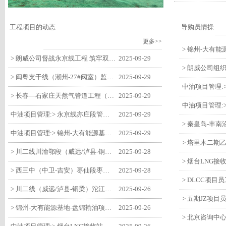
工程项目的动态
导购员情操
更多>>
> 朗威公司督战永京线工程 筑牢双节质量防线
2025-09-29
> 闽粤支干线（潮州-27#阀室）监理一标段组织开展节前安全生产专项检查
2025-09-29
> 长春—石家庄天然气管道工程（长岭-张家口段）监理四标段监理部开展中秋、国庆节前质量安全专项检查
2025-09-29
中油项目管理:> 永京线亦庄段管道迁改工程监理部组织参建单位开专题会 锚定节点攻坚力保项目质速双优
2025-09-29
中油项目管理:> 锦州-大有能源基地-盘锦输油项目监理部组织召开节前QHSE专题会议
2025-09-29
> 川二线川渝鄂段（威远/泸县-铜梁）项目铜梁压气站1#压缩机一次投产成功
2025-09-28
> 西三中（中卫-吉安）枣仙段枣阳联络压气站110kV变电所顺利送电
2025-09-28
> 川二线（威远/泸县-铜梁）沱江隧道进口移交工程转入管道施工关键阶段
2025-09-26
> 锦州-大有能源基地-盘锦输油项目大有能源基地罐区工程顺利完成中交
2025-09-26