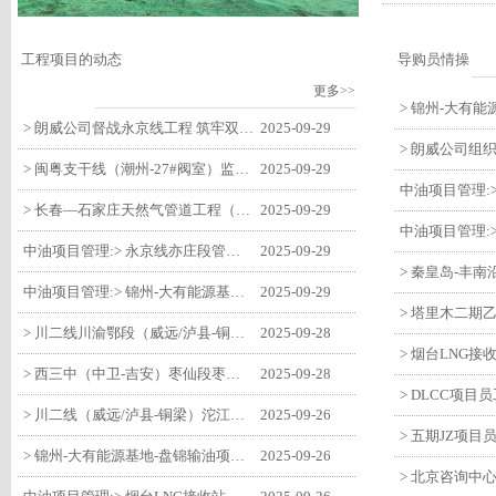
工程项目的动态
导购员情操
更多>>
> 朗威公司督战永京线工程 筑牢双节质量防线
2025-09-29
> 闽粤支干线（潮州-27#阀室）监理一标段组织开展节前安全生产专项检查
2025-09-29
> 长春—石家庄天然气管道工程（长岭-张家口段）监理四标段监理部开展中秋、国庆节前质量安全专项检查
2025-09-29
中油项目管理:> 永京线亦庄段管道迁改工程监理部组织参建单位开专题会 锚定节点攻坚力保项目质速双优
2025-09-29
中油项目管理:> 锦州-大有能源基地-盘锦输油项目监理部组织召开节前QHSE专题会议
2025-09-29
> 川二线川渝鄂段（威远/泸县-铜梁）项目铜梁压气站1#压缩机一次投产成功
2025-09-28
> 西三中（中卫-吉安）枣仙段枣阳联络压气站110kV变电所顺利送电
2025-09-28
> 川二线（威远/泸县-铜梁）沱江隧道进口移交工程转入管道施工关键阶段
2025-09-26
> 锦州-大有能源基地-盘锦输油项目大有能源基地罐区工程顺利完成中交
2025-09-26