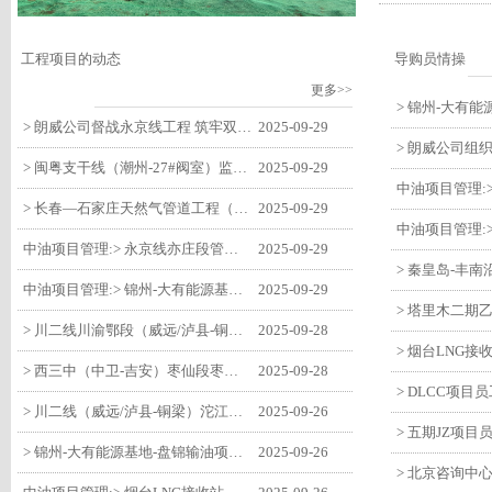
工程项目的动态
导购员情操
更多>>
> 朗威公司督战永京线工程 筑牢双节质量防线
2025-09-29
> 闽粤支干线（潮州-27#阀室）监理一标段组织开展节前安全生产专项检查
2025-09-29
> 长春—石家庄天然气管道工程（长岭-张家口段）监理四标段监理部开展中秋、国庆节前质量安全专项检查
2025-09-29
中油项目管理:> 永京线亦庄段管道迁改工程监理部组织参建单位开专题会 锚定节点攻坚力保项目质速双优
2025-09-29
中油项目管理:> 锦州-大有能源基地-盘锦输油项目监理部组织召开节前QHSE专题会议
2025-09-29
> 川二线川渝鄂段（威远/泸县-铜梁）项目铜梁压气站1#压缩机一次投产成功
2025-09-28
> 西三中（中卫-吉安）枣仙段枣阳联络压气站110kV变电所顺利送电
2025-09-28
> 川二线（威远/泸县-铜梁）沱江隧道进口移交工程转入管道施工关键阶段
2025-09-26
> 锦州-大有能源基地-盘锦输油项目大有能源基地罐区工程顺利完成中交
2025-09-26