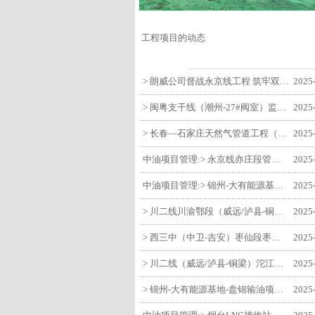
工程项目的动态
> 朗威公司督战永京线工程 筑牢双节质量防线
2025
> 闽粤支干线（潮州-27#阀室）监理一标段组织开展节前安全生产专项检查
2025
> 长春—石家庄天然气管道工程（长岭-张家口段）监理四标段监理部开展中秋、国庆节前质量安全专项检查
2025
中油项目管理:> 永京线亦庄段管道迁改工程监理部组织参建单位开专题会 锚定节点攻坚力保项目质速双优
2025
中油项目管理:> 锦州-大有能源基地-盘锦输油项目监理部组织召开节前QHSE专题会议
2025
> 川二线川渝鄂段（威远/泸县-铜梁）项目铜梁压气站1#压缩机一次投产成功
2025
> 西三中（中卫-吉安）枣仙段枣阳联络压气站110kV变电所顺利送电
2025
> 川二线（威远/泸县-铜梁）沱江隧道进口移交工程转入管道施工关键阶段
2025
> 锦州-大有能源基地-盘锦输油项目大有能源基地罐区工程顺利完成中交
2025