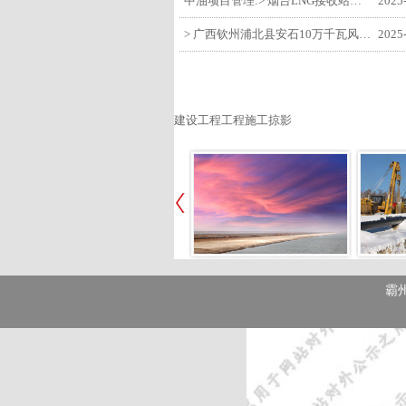
中油项目管理:> 烟台LNG接收站项目工艺区14个土建主体工程顺利验收
2025
> 广西钦州浦北县安石10万千瓦风电项目召开首台风机浇筑复盘会
2025
建设工程工程施工掠影
霸