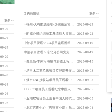
导购员情操
更多>>
更多>>
> 锦州-大有能源基地-盘锦输油项目监理部举办“迎中交·庆国庆”联合团建活动
2025-09-23
-09-29
> 朗威公司组织员工及统战人员观看电影《731》
2025-09-22
-09-29
中油项目管理:> CX项目监理部组织员工观看红色教育电影《731》
2025-09-19
-09-29
中油项目管理:> 东北分公司党支部开展“勿忘国耻 强我中华”主题党日活动
2025-09-19
-09-29
> 秦皇岛-丰南沿海输气管道工程项目开展9月份廉洁教育学习
2025-09-15
-09-29
> 塔里木二期乙烯项目监理部开展9月份廉学警示教育
2025-09-08
-09-28
> 烟台LNG接收站项目员工观看中国人民抗日战争暨世界反法西斯战争胜利80周年阅兵式
2025-09-05
-09-28
> DLCC项目员工观看纪念中国人民抗日战争暨世界反法西斯战争胜利80周年阅兵式
2025-09-05
-09-26
> 五期JZ项目员工观看中国人民抗日战争暨世界反法西斯战争胜利80周年阅兵式
2025-09-05
-09-26
> 北京咨询中心（咨询事业部）党支部观看纪念中国人民抗日战争暨世界反法西斯战争胜利80周年阅兵仪式
2025-09-04