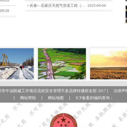
-09-26
> 长春—石家庄天然气管道工程（长岭-张家口段）监理四标段员工观看纪念中国人民抗日战争暨世界反法西斯战争胜利80周年大会
2025-09-04
-09-26
|
州市中油朗威工作项目流程安全管理不多品牌转播权全部 2017
法律声
|
|
|
网站帮助
网站地图
ICP备案的编码查询：