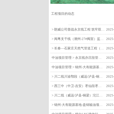
工程项目的动态
> 朗威公司督战永京线工程 筑牢双节质量防线
2025
> 闽粤支干线（潮州-27#阀室）监理一标段组织开展节前安全生产专项检查
2025
> 长春—石家庄天然气管道工程（长岭-张家口段）监理四标段监理部开展中秋、国庆节前质量安全专项检查
2025
中油项目管理:> 永京线亦庄段管道迁改工程监理部组织参建单位开专题会 锚定节点攻坚力保项目质速双优
2025
中油项目管理:> 锦州-大有能源基地-盘锦输油项目监理部组织召开节前QHSE专题会议
2025
> 川二线川渝鄂段（威远/泸县-铜梁）项目铜梁压气站1#压缩机一次投产成功
2025
> 西三中（中卫-吉安）枣仙段枣阳联络压气站110kV变电所顺利送电
2025
> 川二线（威远/泸县-铜梁）沱江隧道进口移交工程转入管道施工关键阶段
2025
> 锦州-大有能源基地-盘锦输油项目大有能源基地罐区工程顺利完成中交
2025