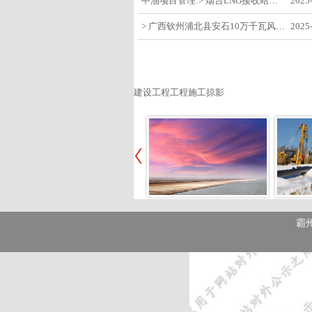
中油项目管理:> 烟台LNG接收站项目工艺区14个土建主体工程顺利验收
2025
> 广西钦州浦北县安石10万千瓦风电项目召开首台风机浇筑复盘会
2025
建设工程工程施工掠影
霸