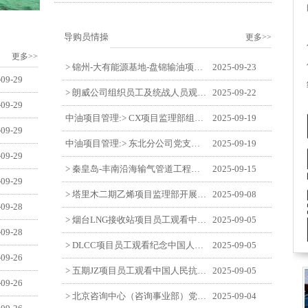
导购员情操
更多>>
更多>>
> 锦州-大有能源基地-盘锦输油项目监理部举办“迎中交·庆国庆”联合团建活动
2025-09-23
-09-29
> 朗威公司组织员工及统战人员观看电影《731》
2025-09-22
-09-29
中油项目管理:> CX项目监理部组织员工观看红色教育电影《731》
2025-09-19
-09-29
中油项目管理:> 东北分公司党支部开展“勿忘国耻 强我中华”主题党日活动
2025-09-19
-09-29
> 秦皇岛-丰南沿海输气管道工程项目开展9月份廉洁教育学习
2025-09-15
-09-29
> 塔里木二期乙烯项目监理部开展9月份廉学警示教育
2025-09-08
-09-28
> 烟台LNG接收站项目员工观看中国人民抗日战争暨世界反法西斯战争胜利80周年阅兵式
2025-09-05
-09-28
> DLCC项目员工观看纪念中国人民抗日战争暨世界反法西斯战争胜利80周年阅兵式
2025-09-05
-09-26
> 五期JZ项目员工观看中国人民抗日战争暨世界反法西斯战争胜利80周年阅兵式
2025-09-05
-09-26
> 北京咨询中心（咨询事业部）党支部观看纪念中国人民抗日战争暨世界反法西斯战争胜利80周年阅兵仪式
2025-09-04