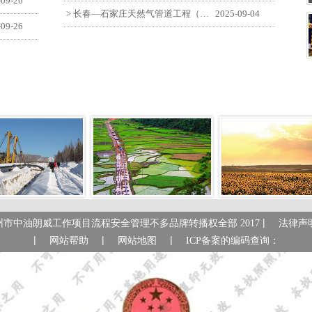
-09-26
> 长春—石家庄天然气管道工程（长岭-张家口段）监理四标段员工观看纪念中国人民抗日战争暨世界反法西斯战争胜利80周年大会
2025-09-04
-09-26
|
州市中油朗威工作项目流程安全管理不多品牌转播权全部 2017
法律声
|
|
|
网站帮助
网站地图
ICP备案的编码查询：