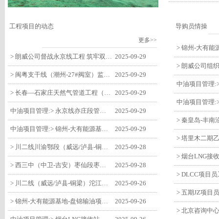
工程项目的动态
导购员情操
更多>>
> 朗威公司督战永京线工程 筑牢双节质量防线
2025-09-29
> 闽粤支干线（潮州-27#阀室）监理一标段组织开展节前安全生产专项检查
2025-09-29
> 长春—石家庄天然气管道工程（长岭-张家口段）监理四标段监理部开展中秋、国庆节前质量安全专项检查
2025-09-29
中油项目管理:> 永京线亦庄段管道迁改工程监理部组织参建单位开专题会 锚定节点攻坚力保项目质速双优
2025-09-29
中油项目管理:> 锦州-大有能源基地-盘锦输油项目监理部组织召开节前QHSE专题会议
2025-09-29
> 川二线川渝鄂段（威远/泸县-铜梁）项目铜梁压气站1#压缩机一次投产成功
2025-09-28
> 西三中（中卫-吉安）枣仙段枣阳联络压气站110kV变电所顺利送电
2025-09-28
> 川二线（威远/泸县-铜梁）沱江隧道进口移交工程转入管道施工关键阶段
2025-09-26
> 锦州-大有能源基地-盘锦输油项目大有能源基地罐区工程顺利完成中交
2025-09-26