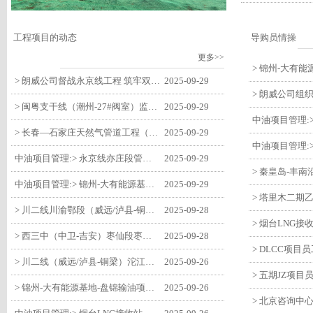
工程项目的动态
导购员情操
更多>>
> 朗威公司督战永京线工程 筑牢双节质量防线
2025-09-29
> 闽粤支干线（潮州-27#阀室）监理一标段组织开展节前安全生产专项检查
2025-09-29
> 长春—石家庄天然气管道工程（长岭-张家口段）监理四标段监理部开展中秋、国庆节前质量安全专项检查
2025-09-29
中油项目管理:> 永京线亦庄段管道迁改工程监理部组织参建单位开专题会 锚定节点攻坚力保项目质速双优
2025-09-29
中油项目管理:> 锦州-大有能源基地-盘锦输油项目监理部组织召开节前QHSE专题会议
2025-09-29
> 川二线川渝鄂段（威远/泸县-铜梁）项目铜梁压气站1#压缩机一次投产成功
2025-09-28
> 西三中（中卫-吉安）枣仙段枣阳联络压气站110kV变电所顺利送电
2025-09-28
> 川二线（威远/泸县-铜梁）沱江隧道进口移交工程转入管道施工关键阶段
2025-09-26
> 锦州-大有能源基地-盘锦输油项目大有能源基地罐区工程顺利完成中交
2025-09-26