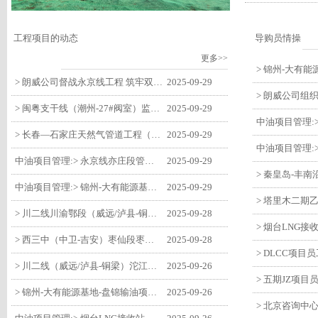
工程项目的动态
导购员情操
更多>>
> 朗威公司督战永京线工程 筑牢双节质量防线
2025-09-29
> 闽粤支干线（潮州-27#阀室）监理一标段组织开展节前安全生产专项检查
2025-09-29
> 长春—石家庄天然气管道工程（长岭-张家口段）监理四标段监理部开展中秋、国庆节前质量安全专项检查
2025-09-29
中油项目管理:> 永京线亦庄段管道迁改工程监理部组织参建单位开专题会 锚定节点攻坚力保项目质速双优
2025-09-29
中油项目管理:> 锦州-大有能源基地-盘锦输油项目监理部组织召开节前QHSE专题会议
2025-09-29
> 川二线川渝鄂段（威远/泸县-铜梁）项目铜梁压气站1#压缩机一次投产成功
2025-09-28
> 西三中（中卫-吉安）枣仙段枣阳联络压气站110kV变电所顺利送电
2025-09-28
> 川二线（威远/泸县-铜梁）沱江隧道进口移交工程转入管道施工关键阶段
2025-09-26
> 锦州-大有能源基地-盘锦输油项目大有能源基地罐区工程顺利完成中交
2025-09-26