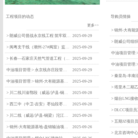
工程项目的动态
导购员情操
更多>>
> 朗威公司督战永京线工程 筑牢双节质量防线
2025-09-29
> 闽粤支干线（潮州-27#阀室）监理一标段组织开展节前安全生产专项检查
2025-09-29
> 长春—石家庄天然气管道工程（长岭-张家口段）监理四标段监理部开展中秋、国庆节前质量安全专项检查
2025-09-29
中油项目管理:> 永京线亦庄段管道迁改工程监理部组织参建单位开专题会 锚定节点攻坚力保项目质速双优
2025-09-29
中油项目管理:> 锦州-大有能源基地-盘锦输油项目监理部组织召开节前QHSE专题会议
2025-09-29
> 川二线川渝鄂段（威远/泸县-铜梁）项目铜梁压气站1#压缩机一次投产成功
2025-09-28
> 西三中（中卫-吉安）枣仙段枣阳联络压气站110kV变电所顺利送电
2025-09-28
> 川二线（威远/泸县-铜梁）沱江隧道进口移交工程转入管道施工关键阶段
2025-09-26
> 锦州-大有能源基地-盘锦输油项目大有能源基地罐区工程顺利完成中交
2025-09-26